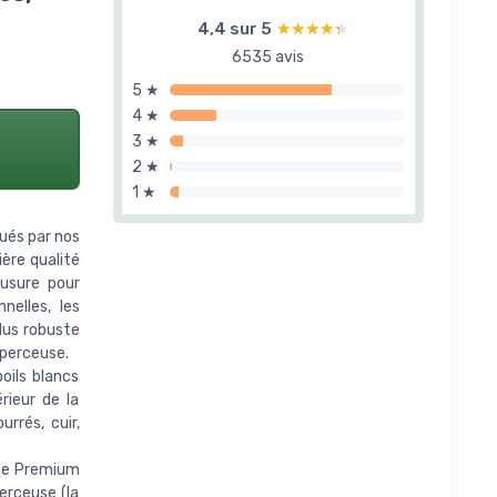
4,4 sur 5
★★★★★
★★★★★
6535 avis
5 ★
4 ★
3 ★
2 ★
1 ★
qués par nos
ère qualité
'usure pour
nelles, les
lus robuste
perceuse.
oils blancs
rieur de la
rrés, cuir,
use Premium
erceuse (la