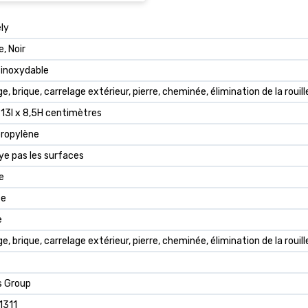
ly
, Noir
 inoxydable
e, brique, carrelage extérieur, pierre, cheminée, élimination de la rouil
 13l x 8,5H centimètres
propylène
ye pas les surfaces
e
se
e
e, brique, carrelage extérieur, pierre, cheminée, élimination de la roui
s Group
1311