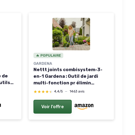
🔥 POPULAIRE
GARDENA
Nettt joints combisystem-3-
e de
en-1 Gardena : Outil de jardi
utils
multi-fonction pr élimin
els,
mauvaises herbes mousse ds
★★★★★
★★★★★
4,4/5
—
1463 avis
née
joints étroits larges, brosse
ion des
métal, lame acier inoxye - Va ac
Voir l'offre
ts manches cs (03608-20)
c
Simple