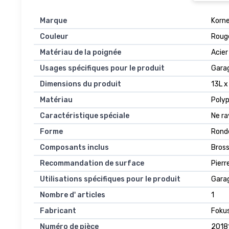
Marque
Korne
Couleur
Rouge
Matériau de la poignée
Acier
Usages spécifiques pour le produit
Garag
Dimensions du produit
13L x
Matériau
Poly
Caractéristique spéciale
Ne ra
Forme
Rond
Composants inclus
Bros
Recommandation de surface
Pierr
Utilisations spécifiques pour le produit
Garag
Nombre d' articles
1
Fabricant
Foku
Numéro de pièce
2018