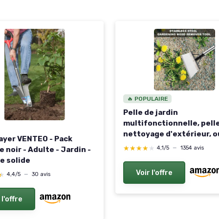
🔥 POPULAIRE
Pelle de jardin
multifonctionnelle, pell
nettoyage d'extérieur, o
ayer VENTEO - Pack
de jardin multifonctionn
★★★★★
★★★★★
4,1/5
—
1354 avis
 noir - Adulte - Jardin -
grattoir à mousse, poig
e solide
incluse, outil d'éliminat
Voir l'offre
★
★
4,4/5
—
30 avis
mauvaises herbes pour
terrasse (25 25 cm - ave
poignée en métal
 l'offre