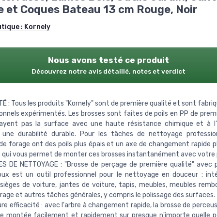
e et Coques Bateau 13 cm Rouge, Noir
utique :
Kornely
Nous avons testé ce produit
Découvrez notre avis détaillé, notes et verdict
É : Tous les produits "Kornely" sont de première qualité et sont fabri
onnels expérimentés. Les brosses sont faites de poils en PP de premi
rayent pas la surface avec une haute résistance chimique et à l
 une durabilité durable. Pour les tâches de nettoyage profession
de forage ont des poils plus épais et un axe de changement rapide p
 qui vous permet de monter ces brosses instantanément avec votre 
S DE NETTOYAGE : "Brosse de perçage de première qualité" avec p
ux est un outil professionnel pour le nettoyage en douceur : inté
 sièges de voiture, jantes de voiture, tapis, meubles, meubles rembou
age et autres tâches générales, y compris le polissage des surfaces.
ure efficacité : avec l'arbre à changement rapide, la brosse de perce
e montée facilement et rapidement sur presque n'importe quelle p