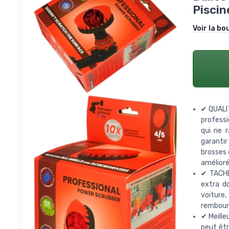
Piscin
Voir la bo
✔ QUALIT
professi
qui ne 
garantir
brosses 
amélioré
✔ TACHE
extra do
voiture,
rembourr
✔ Meille
peut êtr