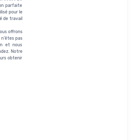
on parfaite
isé pour le
 de travail
ous offrons
 n'êtes pas
on et nous
ndez. Notre
ours obtenir