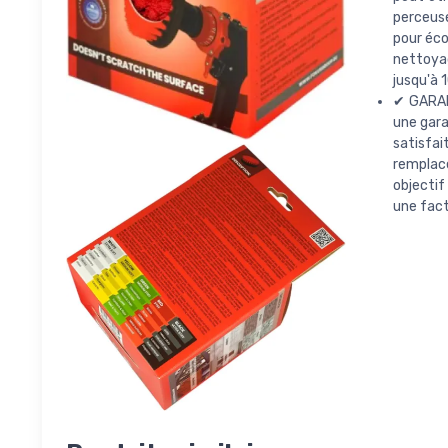
perceuse
pour éco
nettoyag
jusqu'à 1
✔ GARANT
une gara
satisfa
remplac
objectif
une fact