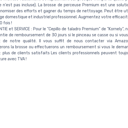
 n'est pas incluse). La brosse de perceuse Premium est une soluti
nomiser des efforts et gagner du temps de nettoyage. Peut être util
e domestique et industriel professionnel. Augmentez votre efficacité
0 fois !
IE et SERVICE : Pour le "Cepillo de taladro Premium" de "Kornely", n
ntie de remboursement de 30 jours si le pinceau se casse ou si vous
it de notre qualité. Il vous suffit de nous contacter via Amaz
erons la brosse ou effectuerons un remboursement si vous le dema
 : plus de clients satisfaits Les clients professionnels peuvent touj
ure avec TVA !