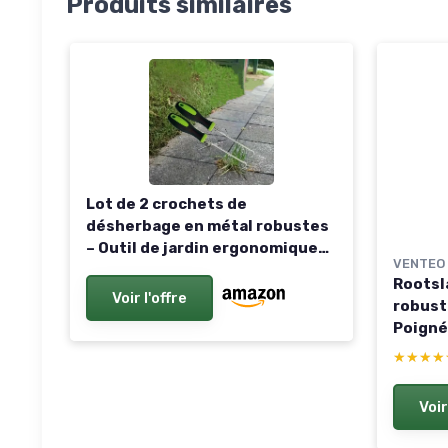
Produits similaires
Lot de 2 crochets de
désherbage en métal robustes
– Outil de jardin ergonomique
VENTEO
pour désherber les allées,
Rootsl
enlever la mousse et les
Voir l'offre
robuste
espaces restreints, entretien
Poigné
durable pour pelouses et allées
★★★★
★★★★
Voir