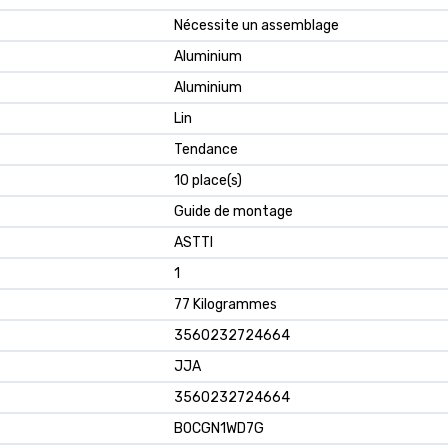
‎Nécessite un assemblage
‎Aluminium
‎Aluminium
‎Lin
‎Tendance
‎10 place(s)
‎Guide de montage
‎ASTTI
‎1
‎77 Kilogrammes
‎3560232724664
‎JJA
‎3560232724664
‎B0CGN1WD7G