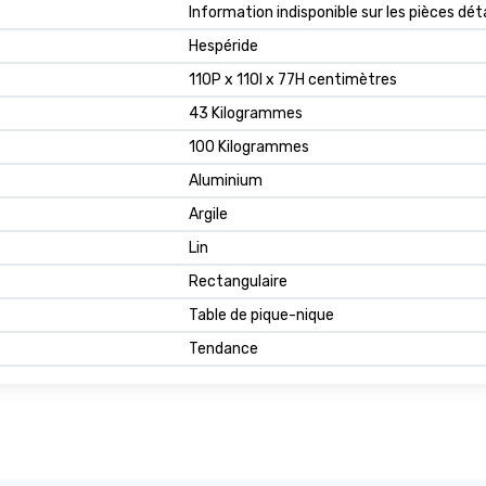
‎Information indisponible sur les pièces dé
Hespéride
110P x 110l x 77H centimètres
43 Kilogrammes
100 Kilogrammes
Aluminium
Argile
Lin
Rectangulaire
Table de pique-nique
Tendance