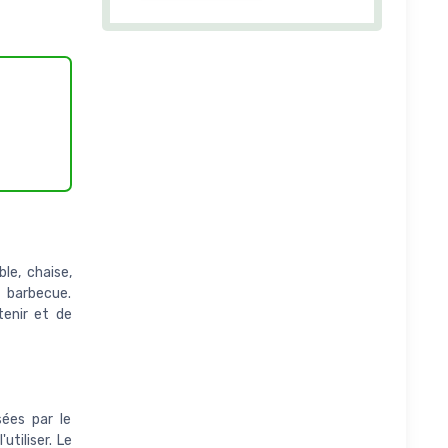
ble, chaise,
t barbecue.
tenir et de
sées par le
tiliser. Le