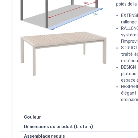
poids de la
EXTENSI
rallonge
RALLONG
système 
l'improvi
STRUCTU
traité é
extérieu
DESIGN 
plateau 
espace e
HESPÉRID
élégant 
ordinair
Couleur
Dimensions du produit (L x l x h)
Assemblage requis