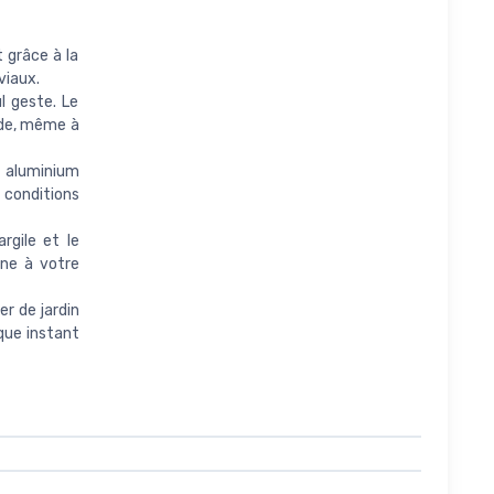
 grâce à la
viaux.
 geste. Le
ide, même à
 aluminium
 conditions
gile et le
ine à votre
r de jardin
que instant