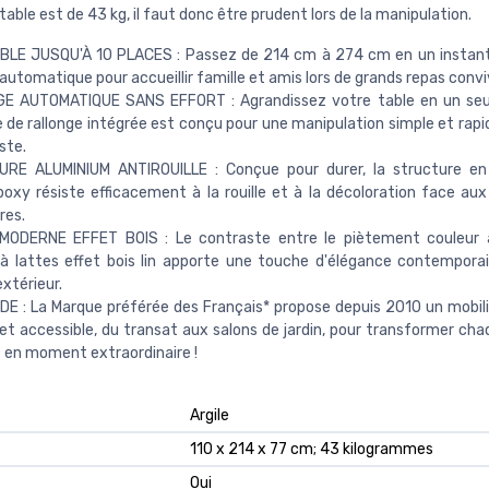
 table est de 43 kg, il faut donc être prudent lors de la manipulation.
BLE JUSQU'À 10 PLACES : Passez de 214 cm à 274 cm en un instant
 automatique pour accueillir famille et amis lors de grands repas convi
E AUTOMATIQUE SANS EFFORT : Agrandissez votre table en un seul
de rallonge intégrée est conçu pour une manipulation simple et rap
ste.
RE ALUMINIUM ANTIROUILLE : Conçue pour durer, la structure en
poxy résiste efficacement à la rouille et à la décoloration face aux
res.
MODERNE EFFET BOIS : Le contraste entre le piètement couleur ar
à lattes effet bois lin apporte une touche d'élégance contempora
xtérieur.
E : La Marque préférée des Français* propose depuis 2010 un mobilie
et accessible, du transat aux salons de jardin, pour transformer cha
e en moment extraordinaire !
‎Argile
‎110 x 214 x 77 cm; 43 kilogrammes
‎Oui