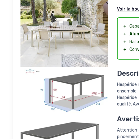
Voir la bo
＋
Capa
＋
Alum
＋
Rall
＋
Convi
Descri
Hespéride r
ensemble r
Hespéride 
qualité. Av
Averti
Attention 
pincement 