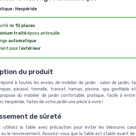
utique :
Hespéride
cité de
10 places
inium traité
époxy antirouille
onge
automatique
ent pour l'
extérieur
ption du produit
épond à toutes les envies de mobilier de jardin : salon de jardin, ta
epas, parasol, tonnelle, transat, hamac, piscine, spa gonflable e
propose du mobilier de jardin confortable, pratique, facile à entre
ec Hespéride, faites de votre jardin une pièce à vivre !
ssement de sûreté
: utilisez la table avec précaution pour éviter les blessures cau
ou le renversement. Assurez-vous que la table est stable avant de l'u