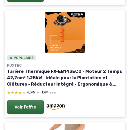
🔥 POPULAIRE
FUXTEC
Tarière Thermique FX-EB143ECO - Moteur 2 Temps
42,7cm³ 1,25kW - Idéale pour la Plantation et
Clôtures - Réducteur Intégré - Ergonomique &
Compact - Forets Ø100/150mm Inclus – Réservoir
★★★★★
★★★★★
4,3/5
—
1394 avis
1L 42,7cm3 - 1,7cv - 1,25kW
Voir l'offre