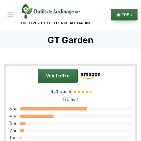
Panneau de gestion des cookies
TOPs
CULTIVEZ L'EXCELLENCE AU JARDIN
GT Garden
Voir l'offre
4,4 sur 5
★★★★★
★★★★★
170 avis
5 ★
4 ★
3 ★
2 ★
1 ★