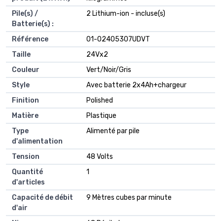
Pile(s) /
‎2 Lithium-ion - incluse(s)
Batterie(s) :
Référence
‎01-02405307UDVT
Taille
‎24Vx2
Couleur
‎Vert/Noir/Gris
Style
‎Avec batterie 2x4Ah+chargeur
Finition
‎Polished
Matière
‎Plastique
Type
‎Alimenté par pile
d'alimentation
Tension
‎48 Volts
Quantité
‎1
d'articles
Capacité de débit
‎9 Mètres cubes par minute
d'air