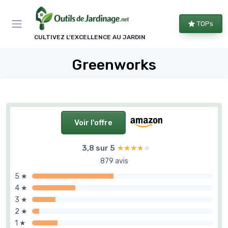
Panneau de gestion des cookies
TOPs
CULTIVEZ L'EXCELLENCE AU JARDIN
Greenworks
Voir l'offre
3,8 sur 5
★★★★★
★★★★★
879 avis
5 ★
4 ★
3 ★
2 ★
1 ★