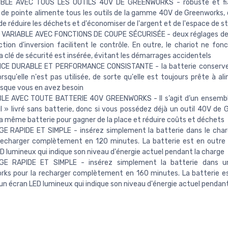
BLE AVEC TOUS LES OUTILS 40V DE GREENWORKS - robuste et fia
 de pointe alimente tous les outils de la gamme 40V de Greenworks, 
e réduire les déchets et d'économiser de l'argent et de l'espace de 
 VARIABLE AVEC FONCTIONS DE COUPE SÉCURISÉE - deux réglages de 
tion d'inversion facilitent le contrôle. En outre, le chariot ne fon
la clé de sécurité est insérée, évitant les démarrages accidentels
CE DURABLE ET PERFORMANCE CONSISTANTE - la batterie conserve
squ'elle n'est pas utilisée, de sorte qu'elle est toujours prête à al
orsque vous en avez besoin
BLE AVEC TOUTE BATTERIE 40V GREENWORKS - Il s’agit d’un ensembl
ul » livré sans batterie, donc si vous possédez déjà un outil 40V de 
 la même batterie pour gagner de la place et réduire coûts et déchets
E RAPIDE ET SIMPLE - insérez simplement la batterie dans le char
 recharger complètement en 120 minutes. La batterie est en outre
D lumineux qui indique son niveau d'énergie actuel pendant la charge
E RAPIDE ET SIMPLE - insérez simplement la batterie dans u
rks pour la recharger complètement en 160 minutes. La batterie e
un écran LED lumineux qui indique son niveau d'énergie actuel pendant