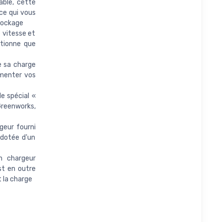
ble, cette
ce qui vous
stockage
vitesse et
ctionne que
 sa charge
imenter vos
e spécial «
Greenworks,
geur fourni
 dotée d'un
n chargeur
st en outre
 la charge