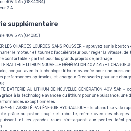
rie 40V 4 Ah (GSK40B4)
eur 2 A
ie supplémentaire
rie 40V 5 Ah (G40B5)
R LES CHARGES LOURDES SANS POUSSER - appuyez sur le bouton d
arrer le moteur et tournez l'accélérateur pour régler la vitesse, de 
e confortable - parfait pour les grands projets de jardinage
TE BATTERIE LITHIUM NOUVELLE GÉNÉRATION 40V 4Ah ET CHARGEUR 
ks, conçue avec la technologie lithium avancée pour une puissanc
des performances optimales, et chargeur Greenworks pour une char
ue
TE BATTERIE AU LITHIUM DE NOUVELLE GÉNÉRATION 40V 5Ah - c
n grâce à la technologie avancée du lithium pour une puissance, une d
performances exceptionnelles
EMENT ASSISTÉ PAR ÉNERGIE HYDRAULIQUE - le chariot se vide rap
rité grâce au piston souple et robuste, même avec des charges l
puissant et les grandes roues s'attaquent aux pentes. Idéal pou
rs