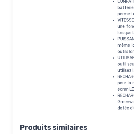
COMPATI
batterie
permet d
VITESSE
une fonc
lorsque 
PUISSAN
même lor
outils l
UTILISA
outil se
utilisez
RECHARG
pour la
écran LE
RECHARG
Greenwo
dotée d'
Produits similaires