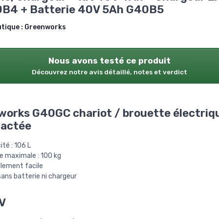
B4 + Batterie 40V 5Ah G40B5
utique :
Greenworks
Nous avons testé ce produit
Découvrez notre avis détaillé, notes et verdict
orks G40GC chariot / brouette électriq
ractée
té : 106 L
e maximale : 100 kg
lement facile
sans batterie ni chargeur
V