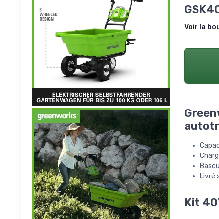
GSK40
Voir la bo
Greenw
autot
Capaci
Charg
Bascu
Livré 
Kit 40