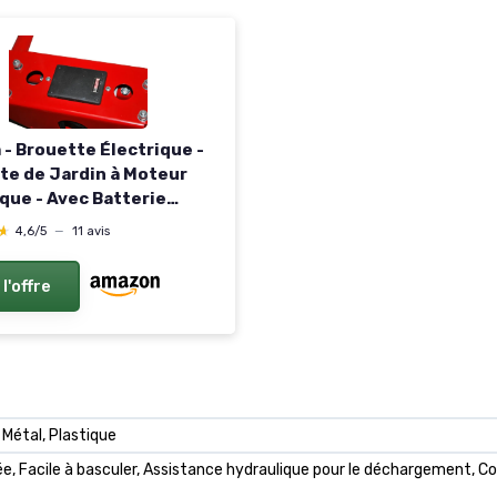
 - Brouette Électrique -
te de Jardin à Moteur
ique - Avec Batterie
geable - Autonomie 4 à 6
★
★
4,6/5
—
11 avis
qu’à 100 kg - 2 Roues -
t Terrain Pente
 l'offre
Métal, Plastique
e, Facile à basculer, Assistance hydraulique pour le déchargement, C