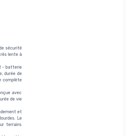
e sécurité
très lente à
- batterie
e, durée de
ge complète
onçue avec
urée de vie
idement et
ourdes. Le
r terrains