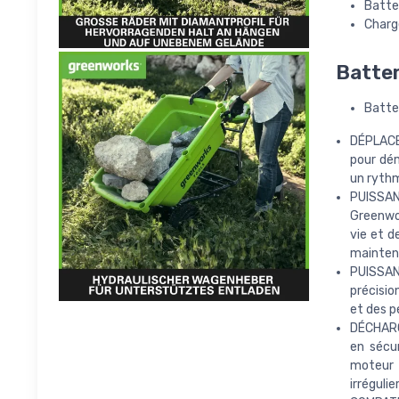
Batte
Charg
Batter
Batte
DÉPLACE
pour dém
un rythm
PUISSAN
Greenwor
vie et 
mainten
PUISSAN
précisio
et des 
DÉCHARG
en sécu
moteur 
irrégulie