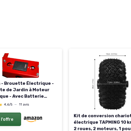
 - Brouette Électrique -
te de Jardin à Moteur
ique - Avec Batterie
geable - Autonomie 4 à 6
★
★
4,6/5
—
11 avis
qu’à 100 kg - 2 Roues -
t Terrain Pente
Kit de conversion chario
 l'offre
électrique TAPMING 10 k
2 roues, 2 moteurs, 1 pou