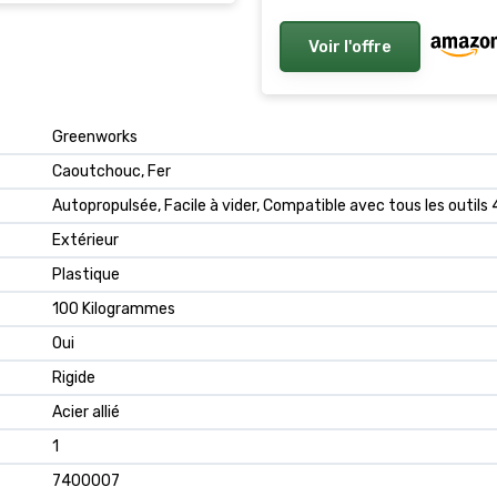
(avec indicateur de batt
interrupteur) Capacité d
Voir l'offre
charge 200 kg pour chari
électrique DIY Noir
Greenworks
Caoutchouc, Fer
Autopropulsée, Facile à vider, Compatible avec tous les outils
Extérieur
Plastique
100 Kilogrammes
Oui
Rigide
Acier allié
1
7400007