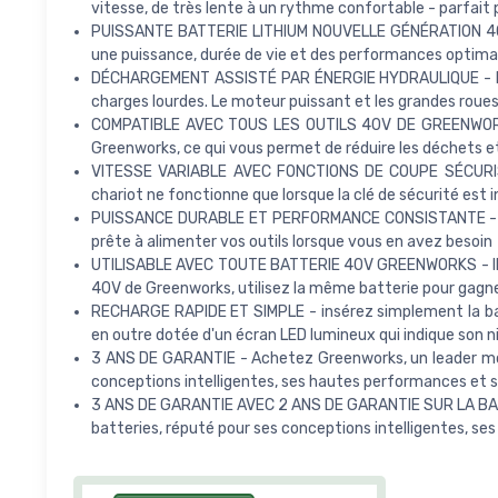
vitesse, de très lente à un rythme confortable - parfait 
PUISSANTE BATTERIE LITHIUM NOUVELLE GÉNÉRATION 40V
une puissance, durée de vie et des performances optim
DÉCHARGEMENT ASSISTÉ PAR ÉNERGIE HYDRAULIQUE - le c
charges lourdes. Le moteur puissant et les grandes roues 
COMPATIBLE AVEC TOUS LES OUTILS 40V DE GREENWORKS -
Greenworks, ce qui vous permet de réduire les déchets e
VITESSE VARIABLE AVEC FONCTIONS DE COUPE SÉCURISÉE -
chariot ne fonctionne que lorsque la clé de sécurité est 
PUISSANCE DURABLE ET PERFORMANCE CONSISTANTE - la bat
prête à alimenter vos outils lorsque vous en avez besoin
UTILISABLE AVEC TOUTE BATTERIE 40V GREENWORKS - Il s’ag
40V de Greenworks, utilisez la même batterie pour gagne
RECHARGE RAPIDE ET SIMPLE - insérez simplement la bat
en outre dotée d'un écran LED lumineux qui indique son n
3 ANS DE GARANTIE - Achetez Greenworks, un leader mond
conceptions intelligentes, ses hautes performances et s
3 ANS DE GARANTIE AVEC 2 ANS DE GARANTIE SUR LA BATTER
batteries, réputé pour ses conceptions intelligentes, se