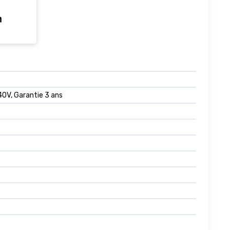
erie et
e
ot
 40V, Garantie 3 ans