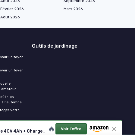
Août 2025
Septembre 2025
Février 2026
Mars 2026
Août 2026
Outils de jardinage
evoir un foyer
evoir un foyer
ouvelle
er amateur
oût : les
s à l'automne
otéger votre
🔥
Voir l'offre
G40GC Chariot de Jardin électrique autotracté 106L/100kg, basculement Facile, sans Batterie/Chargeur + Kit Batterie 40V 4Ah + Chargeur Universel 2A GSK40B4