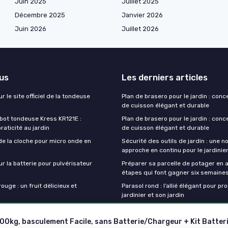
Juin 2025
Juillet 2025
Décembre 2025
Janvier 2026
Juin 2026
Juillet 2026
lus
Les derniers articles
r le site officiel de la tondeuse
Plan de brasero pour le jardin : conc
de cuisson élégant et durable
obot tondeuse Kress KR121E :
Plan de brasero pour le jardin : conc
praticité au jardin
de cuisson élégant et durable
de la cloche pour micro onde en
Sécurité des outils de jardin : une n
approche en continu pour le jardini
ur la batterie pour pulvérisateur
Préparer sa parcelle de potager en a
étapes qui font gagner six semaine
ouge : un fruit délicieux et
Parasol rond : l’allié élégant pour pr
jardinier et son jardin