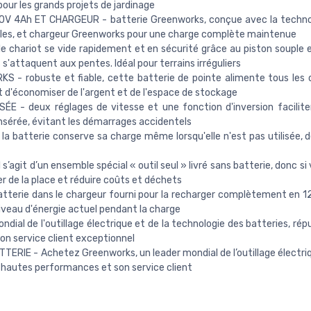
pour les grands projets de jardinage
 4Ah ET CHARGEUR - batterie Greenworks, conçue avec la technol
ales, et chargeur Greenworks pour une charge complète maintenue
hariot se vide rapidement et en sécurité grâce au piston souple 
s'attaquent aux pentes. Idéal pour terrains irréguliers
 robuste et fiable, cette batterie de pointe alimente tous les 
t d'économiser de l'argent et de l'espace de stockage
 deux réglages de vitesse et une fonction d'inversion facilitent
insérée, évitant les démarrages accidentels
terie conserve sa charge même lorsqu'elle n'est pas utilisée, de 
it d’un ensemble spécial « outil seul » livré sans batterie, donc si 
r de la place et réduire coûts et déchets
terie dans le chargeur fourni pour la recharger complètement en 12
iveau d'énergie actuel pendant la charge
ial de l'outillage électrique et de la technologie des batteries, r
on service client exceptionnel
IE - Achetez Greenworks, un leader mondial de l’outillage électriq
s hautes performances et son service client