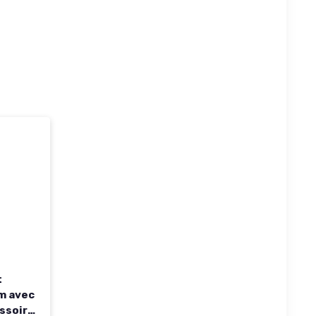
t
m avec
ssoir