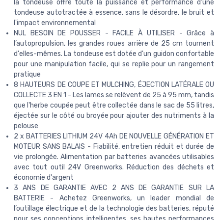
la tondeuse offre toute la puissance et performance d'une
tondeuse autotractée à essence, sans le désordre, le bruit et
l'impact environnemental
NUL BESOIN DE POUSSER - FACILE À UTILISER - Grâce à
l’autopropulsion, les grandes roues arrière de 25 cm tournent
d'elles-mêmes. La tondeuse est dotée d'un guidon confortable
pour une manipulation facile, qui se replie pour un rangement
pratique
8 HAUTEURS DE COUPE ET MULCHING, ÉJECTION LATÉRALE OU
COLLECTE 3 EN 1 - Les lames se relèvent de 25 à 95 mm, tandis
que l'herbe coupée peut être collectée dans le sac de 55 litres,
éjectée sur le côté ou broyée pour ajouter des nutriments à la
pelouse
2 x BATTERIES LITHIUM 24V 4Ah DE NOUVELLE GÉNÉRATION ET
MOTEUR SANS BALAIS - Fiabilité, entretien réduit et durée de
vie prolongée. Alimentation par batteries avancées utilisables
avec tout outil 24V Greenworks. Réduction des déchets et
économie d'argent
3 ANS DE GARANTIE AVEC 2 ANS DE GARANTIE SUR LA
BATTERIE - Achetez Greenworks, un leader mondial de
l’outillage électrique et de la technologie des batteries, réputé
pour ses conceptions intelligentes, ses hautes performances