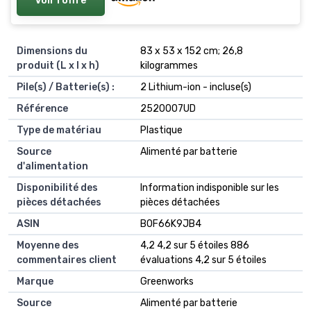
Dimensions du
‎83 x 53 x 152 cm; 26,8
produit (L x l x h)
kilogrammes
Pile(s) / Batterie(s) :
‎2 Lithium-ion - incluse(s)
Référence
‎2520007UD
Type de matériau
‎Plastique
Source
‎Alimenté par batterie
d'alimentation
Disponibilité des
‎Information indisponible sur les
pièces détachées
pièces détachées
ASIN
B0F66K9JB4
Moyenne des
4,2 4,2 sur 5 étoiles 886
commentaires client
évaluations 4,2 sur 5 étoiles
Marque
Greenworks
Source
Alimenté par batterie