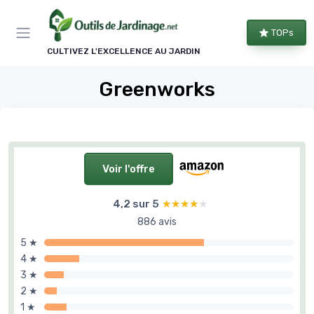
Panneau de gestion des cookies
TOPs
CULTIVEZ L'EXCELLENCE AU JARDIN
Greenworks
Voir l'offre
4,2 sur 5
★★★★★
★★★★★
886 avis
5 ★
4 ★
3 ★
2 ★
1 ★