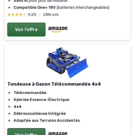
＋
Sans fil
pour plus de mobilité
＋
Compatible One+ 18V
(batteries interchangeables)
★★★★★
★★★★★
4,3/5
—
2385 avis
Voir l'offre
Tondeuse à Gazon Télécommandée 4x4
＋
Télécommandée
＋
Hybride Essence-Électrique
＋
4x4
＋
Débroussailleuse Intégrée
＋
Adaptée aux Terrains Accidentés
Voir l'offre