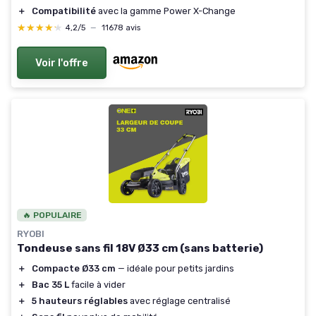
＋
Compatibilité
avec la gamme Power X-Change
★★★★★
★★★★★
4,2/5
—
11678 avis
Voir l'offre
🔥 POPULAIRE
RYOBI
Tondeuse sans fil 18V Ø33 cm (sans batterie)
＋
Compacte Ø33 cm
— idéale pour petits jardins
＋
Bac 35 L
facile à vider
＋
5 hauteurs réglables
avec réglage centralisé