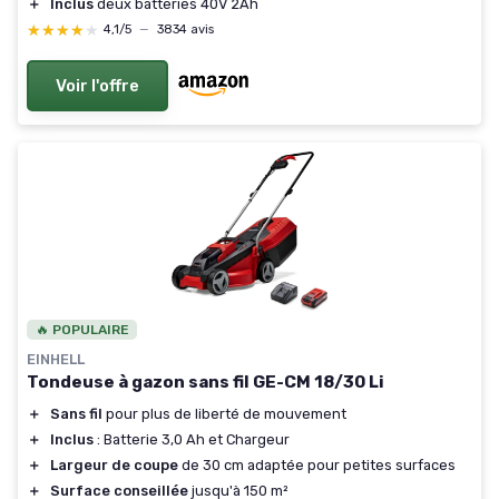
＋
Inclus
deux batteries 40V 2Ah
★★★★★
★★★★★
4,1/5
—
3834 avis
Voir l'offre
🔥 POPULAIRE
EINHELL
Tondeuse à gazon sans fil GE-CM 18/30 Li
＋
Sans fil
pour plus de liberté de mouvement
＋
Inclus
: Batterie 3,0 Ah et Chargeur
＋
Largeur de coupe
de 30 cm adaptée pour petites surfaces
＋
Surface conseillée
jusqu'à 150 m²