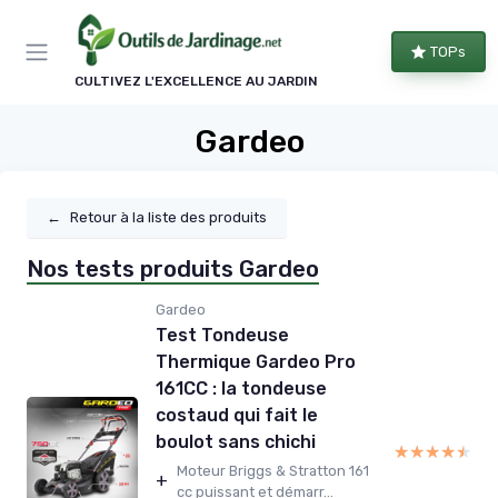
Panneau de gestion des cookies
TOPs
CULTIVEZ L'EXCELLENCE AU JARDIN
Gardeo
←
Retour à la liste des produits
Nos tests produits Gardeo
Gardeo
Test Tondeuse
Thermique Gardeo Pro
161CC : la tondeuse
costaud qui fait le
boulot sans chichi
★★★★★
★★★★★
Moteur Briggs & Stratton 161
+
cc puissant et démarr...