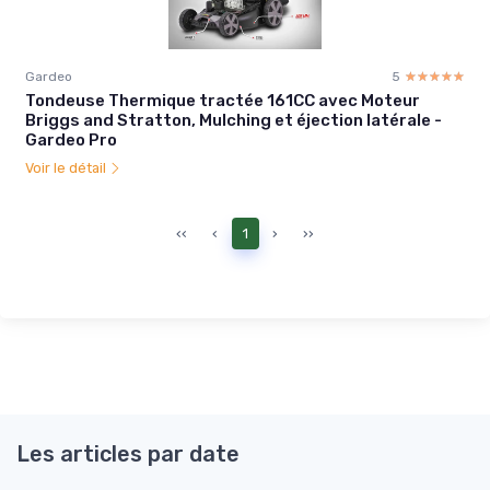
Gardeo
5
☆☆☆☆☆
★★★★★
Tondeuse Thermique tractée 161CC avec Moteur
Briggs and Stratton, Mulching et éjection latérale -
Gardeo Pro
Voir le détail
‹‹
‹
1
›
››
Les articles par date