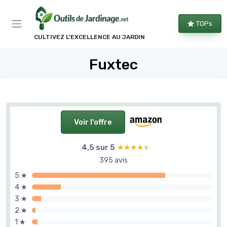
Panneau de gestion des cookies
TOPs
CULTIVEZ L'EXCELLENCE AU JARDIN
Fuxtec
Voir l'offre
4,5 sur 5
★★★★★
★★★★★
395 avis
5 ★
4 ★
3 ★
2 ★
1 ★