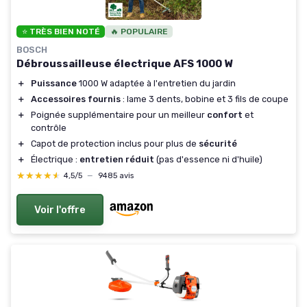
⭐ TRÈS BIEN NOTÉ
🔥 POPULAIRE
BOSCH
Débroussailleuse électrique AFS 1000 W
＋
Puissance
1000 W adaptée à l'entretien du jardin
＋
Accessoires fournis
: lame 3 dents, bobine et 3 fils de coupe
＋
Poignée supplémentaire pour un meilleur
confort
et
contrôle
＋
Capot de protection inclus pour plus de
sécurité
＋
Électrique :
entretien réduit
(pas d'essence ni d'huile)
★★★★★
★★★★★
4,5/5
—
9485 avis
Voir l'offre