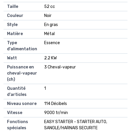
Taille
‎52 cc
Couleur
‎Noir
Style
‎En gras
Matière
‎Métal
Type
‎Essence
d'alimentation
Watt
‎2.2 KW
Puissance en
‎3 Cheval-vapeur
cheval-vapeur
(ch)
Quantité
‎1
d'articles
Niveau sonore
‎114 Décibels
Vitesse
‎9000 tr/min
Fonctions
‎EASY STARTER - STARTER AUTO,
spéciales
SANGLE/HARNAIS SECURITE