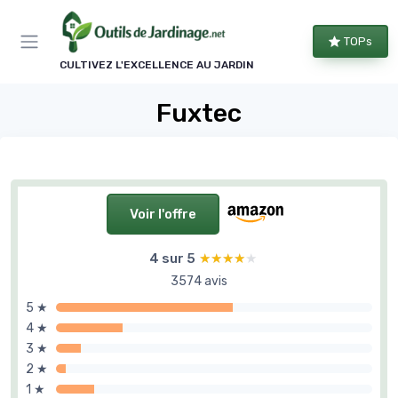
Panneau de gestion des cookies
TOPs
CULTIVEZ L'EXCELLENCE AU JARDIN
Fuxtec
Voir l'offre
4 sur 5
★★★★★
★★★★★
3574 avis
5 ★
4 ★
3 ★
2 ★
1 ★