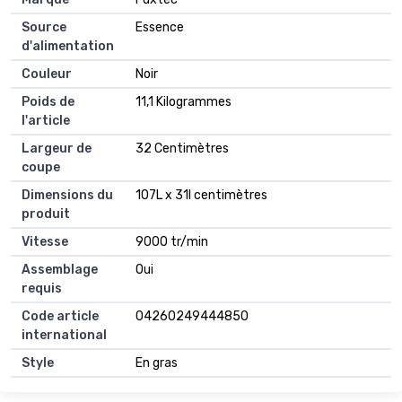
Source
Essence
d'alimentation
Couleur
Noir
Poids de
11,1 Kilogrammes
l'article
Largeur de
32 Centimètres
coupe
Dimensions du
107L x 31l centimètres
produit
Vitesse
9000 tr/min
Assemblage
Oui
requis
Code article
04260249444850
international
Style
En gras