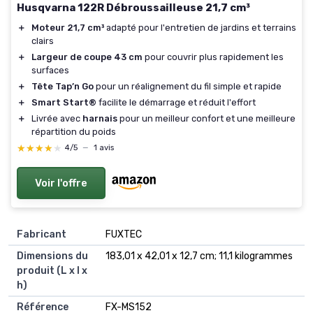
Husqvarna 122R Débroussailleuse 21,7 cm³
＋
Moteur 21,7 cm³
adapté pour l'entretien de jardins et terrains
clairs
＋
Largeur de coupe 43 cm
pour couvrir plus rapidement les
surfaces
＋
Tête Tap’n Go
pour un réalignement du fil simple et rapide
＋
Smart Start®
facilite le démarrage et réduit l'effort
＋
Livrée avec
harnais
pour un meilleur confort et une meilleure
répartition du poids
★★★★★
★★★★★
4/5
—
1 avis
Voir l'offre
Fabricant
‎FUXTEC
Dimensions du
‎183,01 x 42,01 x 12,7 cm; 11,1 kilogrammes
produit (L x l x
h)
Référence
‎FX-MS152