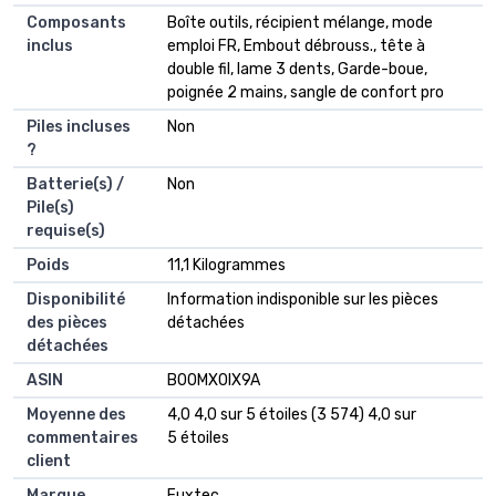
Composants
‎Boîte outils, récipient mélange, mode
inclus
emploi FR, Embout débrouss., tête à
double fil, lame 3 dents, Garde-boue,
poignée 2 mains, sangle de confort pro
Piles incluses
‎Non
?
Batterie(s) /
‎Non
Pile(s)
requise(s)
Poids
‎11,1 Kilogrammes
Disponibilité
‎Information indisponible sur les pièces
des pièces
détachées
détachées
ASIN
B00MX0IX9A
Moyenne des
4,0 4,0 sur 5 étoiles (3 574) 4,0 sur
commentaires
5 étoiles
client
Marque
Fuxtec