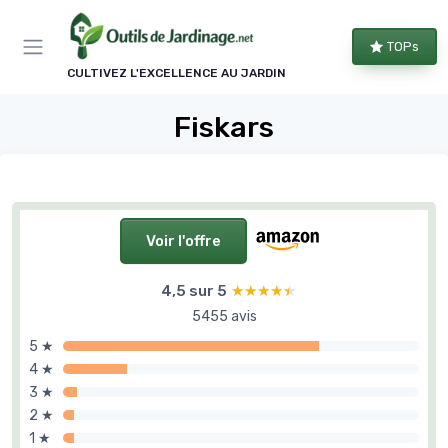
Panneau de gestion des cookies
TOPs
CULTIVEZ L'EXCELLENCE AU JARDIN
Fiskars
Voir l'offre
4,5 sur 5
★★★★★
★★★★★
5455 avis
5 ★
4 ★
3 ★
2 ★
1 ★