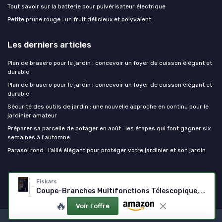
Tout savoir sur la batterie pour pulvérisateur électrique
Petite prune rouge : un fruit délicieux et polyvalent
Les derniers articles
Plan de brasero pour le jardin : concevoir un foyer de cuisson élégant et
durable
Plan de brasero pour le jardin : concevoir un foyer de cuisson élégant et
durable
Sécurité des outils de jardin : une nouvelle approche en continu pour le
jardinier amateur
Préparer sa parcelle de potager en août : les étapes qui font gagner six
semaines à l'automne
Parasol rond : l’allié élégant pour protéger votre jardinier et son jardin
Outils de jardinage
Fiskars
Coupe-Branches Multifonctions Télescopique, pour Bois vert et Rameaux, Revêtement antiadhésif, Lame en acier/manche en aluminium, longueur 2,4 - 4 m, noir/orange, UPX86, 1023624
🔥
Voir l'offre