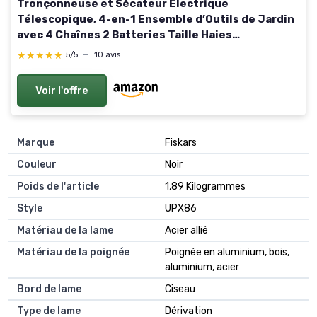
Tronçonneuse et Sécateur Électrique
Télescopique, 4-en-1 Ensemble d’Outils de Jardin
avec 4 Chaînes 2 Batteries Taille Haies
Telescopique, 6 Pouces Tronconneuse Angle
★★★★★
★★★★★
5/5
—
10 avis
Réglable, Idéal Taille Jardinage
Voir l'offre
Marque
Fiskars
Couleur
Noir
Poids de l'article
1,89 Kilogrammes
Style
UPX86
Matériau de la lame
Acier allié
Matériau de la poignée
Poignée en aluminium, bois,
aluminium, acier
Bord de lame
Ciseau
Type de lame
Dérivation