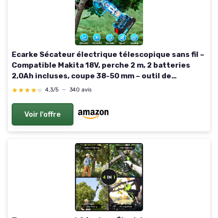
Ecarke Sécateur électrique télescopique sans fil –
Compatible Makita 18V, perche 2 m, 2 batteries
2,0Ah incluses, coupe 38-50 mm – outil de
jardinage précis et efficace Avec Batterie et
★★★★★
★★★★★
4,3/5
—
340 avis
Perche Télescopique
Voir l'offre