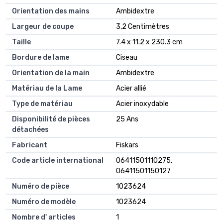
Orientation des mains
Ambidextre
Largeur de coupe
3,2 Centimètres
Taille
7.4 x 11.2 x 230.3 cm
Bordure de lame
Ciseau
Orientation de la main
Ambidextre
Matériau de la Lame
Acier allié
Type de matériau
Acier inoxydable
Disponibilité de pièces
25 Ans
détachées
Fabricant
Fiskars
Code article international
06411501110275,
06411501150127
Numéro de pièce
1023624
Numéro de modèle
1023624
Nombre d' articles
1