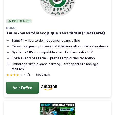
🔥 POPULAIRE
BOSCH
Taille-haies télescopique sans fil 18V (1 batterie)
＋
Sans fil
— liberté de mouvement sans câble
＋
Télescopique
— portée ajustable pour atteindre les hauteurs
＋
Système 18V
— compatible avec d'autres outils 18V
＋
Livré avec 1 batterie
— prêt à l'emploi dès réception
＋
Emballage simple (dans carton) — transport et stockage
facilités
★★★★★
★★★★★
4,1/5
—
5902 avis
Voir l'offre