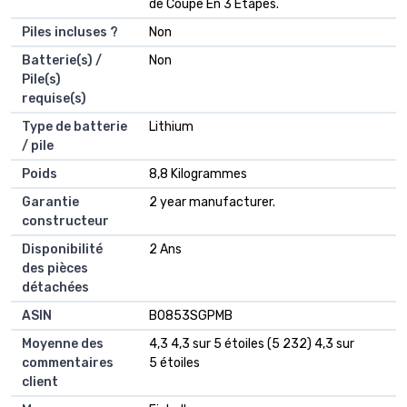
de Coupe En 3 Étapes.
Piles incluses ?
‎Non
Batterie(s) /
‎Non
Pile(s)
requise(s)
Type de batterie
‎Lithium
/ pile
Poids
‎8,8 Kilogrammes
Garantie
‎2 year manufacturer.
constructeur
Disponibilité
‎2 Ans
des pièces
détachées
ASIN
B0853SGPMB
Moyenne des
4,3 4,3 sur 5 étoiles (5 232) 4,3 sur
commentaires
5 étoiles
client