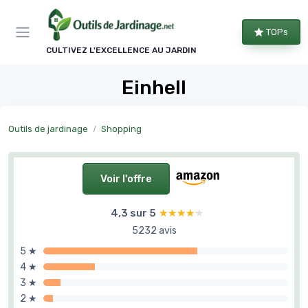
Panneau de gestion des cookies
TOPs
CULTIVEZ L'EXCELLENCE AU JARDIN
Einhell
Outils de jardinage
Shopping
Voir l'offre
4,3 sur 5
★★★★★
★★★★★
5232 avis
5 ★
4 ★
3 ★
2 ★