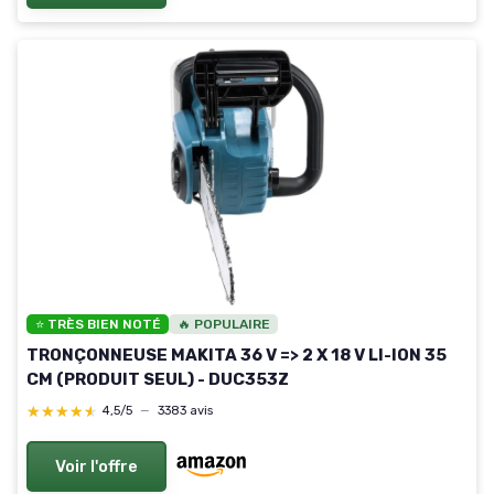
⭐ TRÈS BIEN NOTÉ
🔥 POPULAIRE
TRONÇONNEUSE MAKITA 36 V => 2 X 18 V LI-ION 35
CM (PRODUIT SEUL) - DUC353Z
★★★★★
★★★★★
4,5/5
—
3383 avis
Voir l'offre