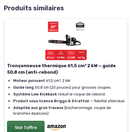
Produits similaires
Tronçonneuse thermique 61,5 cm³ 2 kW — guide
50,8 cm (anti-rebond)
＋
Moteur puissant
61,5 cm³, 2 kW
＋
Guide long
50,8 cm (20 pouces) pour grosses coupes
＋
Système Low Kickback
réduit le risque de rebond
＋
Produit sous licence Briggs & Stratton
— fiabilité attendue
＋
Adaptée aux gros travaux
(bûcheronnage, coupe de
branches épaisses)
Voir l'offre