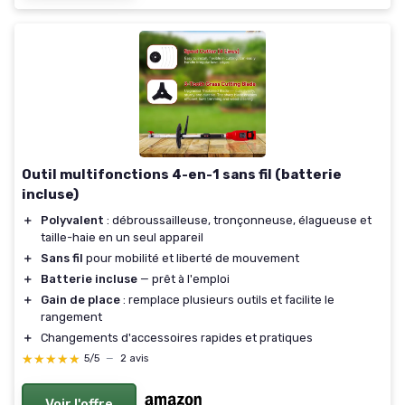
Outil multifonctions 4-en-1 sans fil (batterie
incluse)
＋
Polyvalent
: débroussailleuse, tronçonneuse, élagueuse et
taille-haie en un seul appareil
＋
Sans fil
pour mobilité et liberté de mouvement
＋
Batterie incluse
— prêt à l'emploi
＋
Gain de place
: remplace plusieurs outils et facilite le
rangement
＋
Changements d'accessoires rapides et pratiques
★★★★★
★★★★★
5/5
—
2 avis
Voir l'offre