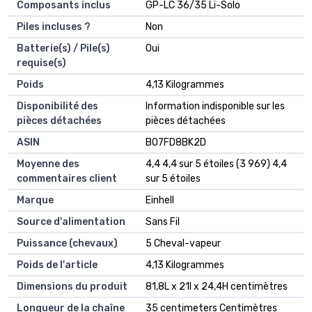
Composants inclus
‎GP-LC 36/35 Li-Solo
Piles incluses ?
‎Non
Batterie(s) / Pile(s)
‎Oui
requise(s)
Poids
‎4,13 Kilogrammes
Disponibilité des
‎Information indisponible sur les
pièces détachées
pièces détachées
ASIN
B07FD8BK2D
Moyenne des
4,4 4,4 sur 5 étoiles (3 969) 4,4
commentaires client
sur 5 étoiles
Marque
Einhell
Source d'alimentation
Sans Fil
Puissance (chevaux)
5 Cheval-vapeur
Poids de l'article
4,13 Kilogrammes
Dimensions du produit
81,8L x 21l x 24,4H centimètres
Longueur de la chaîne
35 centimeters Centimètres