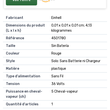
Fabricant
‎Einhell
Dimensions du produit
‎0,01 x 0,01 x 0,01 cm; 4,13
(L x l x h)
kilogrammes
Référence
‎4501780
Taille
‎Sin Batería
Couleur
‎Rouge
Style
‎Solo: Sans Batterie ni Chargeur
Matière
‎plastique
Type d'alimentation
‎Sans Fil
Tension
‎36 Volts
Puissance en cheval-
‎5 Cheval-vapeur
vapeur (ch)
Quantité d'articles
‎1