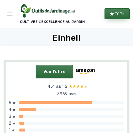
Panneau de gestion des cookies
TOPs
CULTIVEZ L'EXCELLENCE AU JARDIN
Einhell
Voir l'offre
4,4 sur 5
★★★★★
★★★★★
3969 avis
5 ★
4 ★
3 ★
2 ★
1 ★