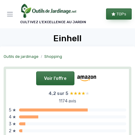
Panneau de gestion des cookies
TOPs
CULTIVEZ L'EXCELLENCE AU JARDIN
Einhell
Outils de jardinage
Shopping
Voir l'offre
4,2 sur 5
★★★★★
★★★★★
1174 avis
5 ★
4 ★
3 ★
2 ★