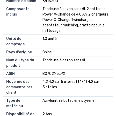
Numéro de pièce
3413200
Composants
Tondeuse à gazon sans fil, 2 batteries
inclus
Power X-Change de 4,0 Ah, 2 chargeurs
Power X-Change Twincharger,
adaptateur mulching, grattoir pour le
nettoyage
Unité de
1.0 unité
comptage
Pays d'origine
Chine
Nom du type du
Tondeuse à gazon sans fil.
produit
ASIN
B07Q2M5LPX
Moyenne des
4,2 4,2 sur 5 étoiles (1 174) 4,2 sur
commentaires
5 étoiles
client
Type de
Acrylonitrile butadiène styrène
matériau
Disponibilité de
2 Ans