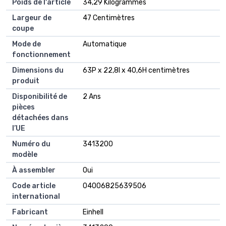
Poids de l'article
34,29 Kilogrammes
Largeur de
47 Centimètres
coupe
Mode de
Automatique
fonctionnement
Dimensions du
63P x 22,8l x 40,6H centimètres
produit
Disponibilité de
2 Ans
pièces
détachées dans
l’UE
Numéro du
3413200
modèle
À assembler
Oui
Code article
04006825639506
international
Fabricant
Einhell