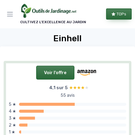
Panneau de gestion des cookies
TOPs
CULTIVEZ L'EXCELLENCE AU JARDIN
Einhell
Voir l'offre
4,1 sur 5
★★★★★
★★★★★
55 avis
5 ★
4 ★
3 ★
2 ★
1 ★