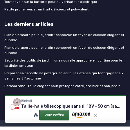
Tout savoir sur la batterie pour pulvérisateur électrique
Petite prune rouge : un fruit délicieux et polyvalent
Les derniers articles
Plan de brasero pour le jardin : concevoir un foyer de cuisson élégant et
durable
Plan de brasero pour le jardin : concevoir un foyer de cuisson élégant et
durable
Sécurité des outils de jardin : une nouvelle approche en continu pour le
jardinier amateur
Préparer sa parcelle de potager en août : les étapes qui font gagner six
semaines à l'automne
Parasol rond : l’allié élégant pour protéger votre jardinier et son jardin
Outils de jardinage
Einhell
Taille-haie télescopique sans fil 18V - 50 cm (sans batterie)
🔥
Voir l'offre
Mentions légales
Politique de confidentialité