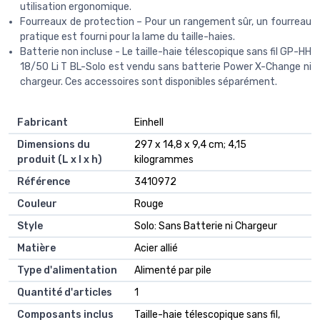
utilisation ergonomique.
Fourreaux de protection – Pour un rangement sûr, un fourreau
pratique est fourni pour la lame du taille-haies.
Batterie non incluse - Le taille-haie télescopique sans fil GP-HH
18/50 Li T BL-Solo est vendu sans batterie Power X-Change ni
chargeur. Ces accessoires sont disponibles séparément.
Fabricant
‎Einhell
Dimensions du
‎297 x 14,8 x 9,4 cm; 4,15
produit (L x l x h)
kilogrammes
Référence
‎3410972
Couleur
‎Rouge
Style
‎Solo: Sans Batterie ni Chargeur
Matière
‎Acier allié
Type d'alimentation
‎Alimenté par pile
Quantité d'articles
‎1
Composants inclus
‎Taille-haie télescopique sans fil,