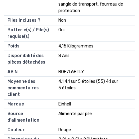
sangle de transport, fourreau de
protection
Piles incluses ?
‎Non
Batterie(s) / Pile(s)
‎Oui
requise(s)
Poids
‎4,15 Kilogrammes
Disponibilité des
‎8 Ans
pièces détachées
ASIN
B0F7L6BTLY
Moyenne des
4,1 4,1 sur 5 étoiles (55) 4,1 sur
commentaires
5 étoiles
client
Marque
Einhell
Source
Alimenté par pile
d'alimentation
Couleur
Rouge