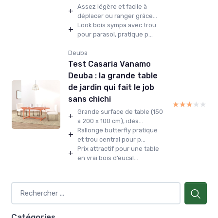
Assez légère et facile à
+
déplacer ou ranger grâce...
Look bois sympa avec trou
+
pour parasol, pratique p...
Deuba
Test Casaria Vanamo
Deuba : la grande table
de jardin qui fait le job
sans chichi
★★★★★
★★★★★
Grande surface de table (150
+
à 200 x 100 cm), idéa...
Rallonge butterfly pratique
+
et trou central pour p...
Prix attractif pour une table
+
en vrai bois d’eucal...
Catégories