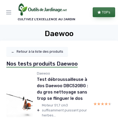
Panneau de gestion des cookies
TOPs
CULTIVEZ L'EXCELLENCE AU JARDIN
Daewoo
←
Retour à la liste des produits
Nos tests produits Daewoo
Daewoo
Test débroussailleuse à
dos Daewoo DBC520BG :
du gros nettoyage sans
trop se flinguer le dos
★★★★★
★★★★★
Moteur 51,7 cm3
+
suffisamment puissant pour
herbes...