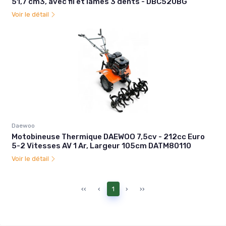
51,7 cm3, avec fil et lames 3 dents - DBC520BG
Voir le détail
Daewoo
Motobineuse Thermique DAEWOO 7,5cv - 212cc Euro
5-2 Vitesses AV 1 Ar, Largeur 105cm DATM80110
Voir le détail
‹‹
‹
1
›
››