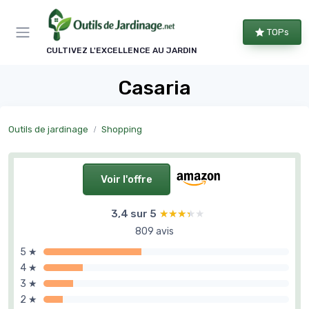
Panneau de gestion des cookies
TOPs
CULTIVEZ L'EXCELLENCE AU JARDIN
Casaria
Outils de jardinage
Shopping
Voir l'offre
3,4 sur 5
★★★★★
★★★★★
809 avis
5 ★
4 ★
3 ★
2 ★