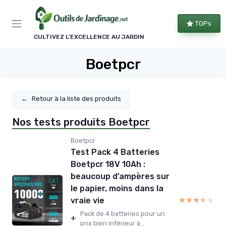
Panneau de gestion des cookies
TOPs
CULTIVEZ L'EXCELLENCE AU JARDIN
Boetpcr
←
Retour à la liste des produits
Nos tests produits Boetpcr
Boetpcr
Test Pack 4 Batteries
Boetpcr 18V 10Ah :
beaucoup d’ampères sur
le papier, moins dans la
★★★★★
★★★★★
vraie vie
Pack de 4 batteries pour un
+
prix bien inférieur à...