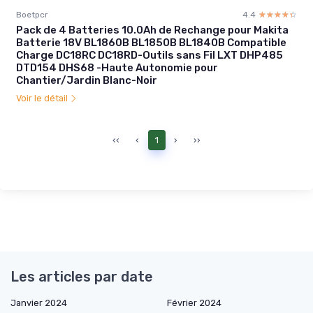
Boetpcr
4.4
☆☆☆☆☆
★★★★★
Pack de 4 Batteries 10.0Ah de Rechange pour Makita
Batterie 18V BL1860B BL1850B BL1840B Compatible
Charge DC18RC DC18RD-Outils sans Fil LXT DHP485
DTD154 DHS68 -Haute Autonomie pour
Chantier/Jardin Blanc-Noir
Voir le détail
‹‹
‹
1
›
››
Les articles par date
Janvier 2024
Février 2024