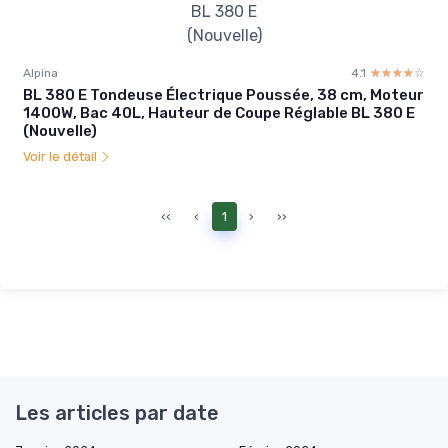
Alpina
4.1
☆☆☆☆☆
★★★★★
BL 380 E Tondeuse Électrique Poussée, 38 cm, Moteur
1400W, Bac 40L, Hauteur de Coupe Réglable BL 380 E
(Nouvelle)
Voir le détail
‹‹
‹
1
›
››
Les articles par date