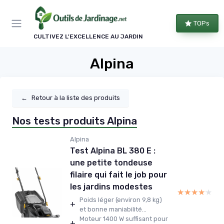
Panneau de gestion des cookies
TOPs
CULTIVEZ L'EXCELLENCE AU JARDIN
Alpina
←
Retour à la liste des produits
Nos tests produits Alpina
Alpina
Test Alpina BL 380 E :
une petite tondeuse
filaire qui fait le job pour
les jardins modestes
★★★★★
★★★★★
Poids léger (environ 9,8 kg)
+
et bonne maniabilité...
Moteur 1400 W suffisant pour
+