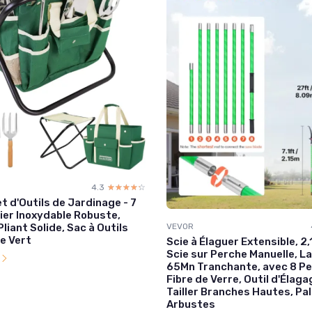
4.3
☆☆☆☆☆
★★★★★
t d'Outils de Jardinage - 7
ier Inoxydable Robuste,
VEVOR
liant Solide, Sac à Outils
e Vert
Scie à Élaguer Extensible, 2
Scie sur Perche Manuelle, L
l
65Mn Tranchante, avec 8 Pe
Fibre de Verre, Outil d'Élag
Tailler Branches Hautes, Pa
Arbustes