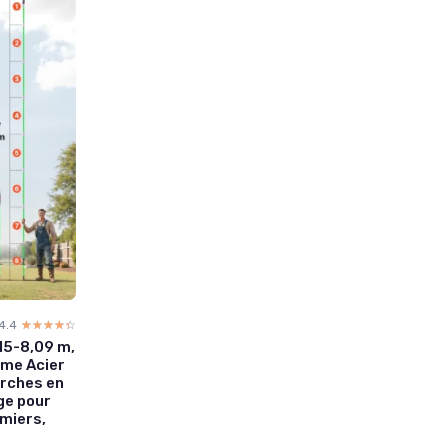
4.4
☆☆☆☆☆
★★★★★
,15-8,09 m,
ame Acier
rches en
age pour
lmiers,