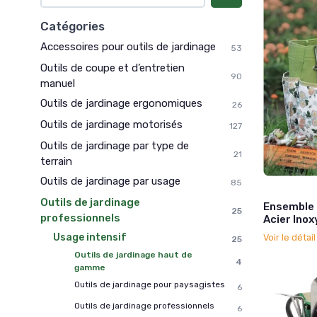
Catégories
Accessoires pour outils de jardinage
53
Outils de coupe et d’entretien
90
manuel
Outils de jardinage ergonomiques
26
Outils de jardinage motorisés
127
Outils de jardinage par type de
21
terrain
Outils de jardinage par usage
85
Outils de jardinage
Ensemble 
25
professionnels
Acier Ino
Usage intensif
Voir le détai
25
Outils de jardinage haut de
4
gamme
Outils de jardinage pour paysagistes
6
Outils de jardinage professionnels
6