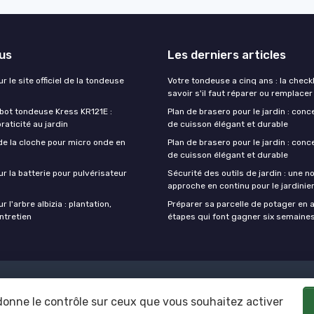
lus
Les derniers articles
r le site officiel de la tondeuse
Votre tondeuse a cinq ans : la checkl
savoir s'il faut réparer ou remplacer
obot tondeuse Kress KR121E :
Plan de brasero pour le jardin : conc
praticité au jardin
de cuisson élégant et durable
de la cloche pour micro onde en
Plan de brasero pour le jardin : conc
de cuisson élégant et durable
ur la batterie pour pulvérisateur
Sécurité des outils de jardin : une n
approche en continu pour le jardini
r l'arbre albizia : plantation,
Préparer sa parcelle de potager en a
entretien
étapes qui font gagner six semaine
Mentions légales
Politique de confidentialité
 donne le contrôle sur ceux que vous souhaitez activer
© Outils de jardinage 2026