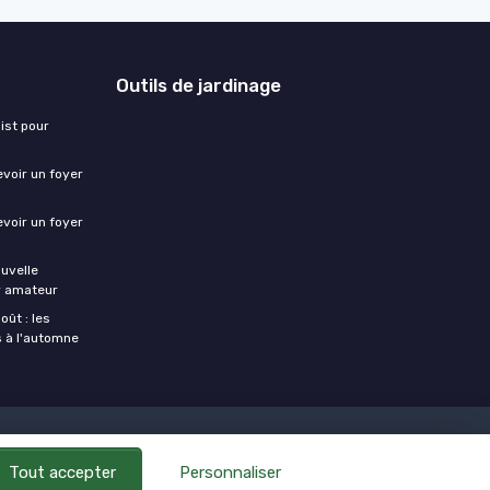
Outils de jardinage
ist pour
evoir un foyer
evoir un foyer
ouvelle
er amateur
oût : les
s à l'automne
Tout accepter
Personnaliser