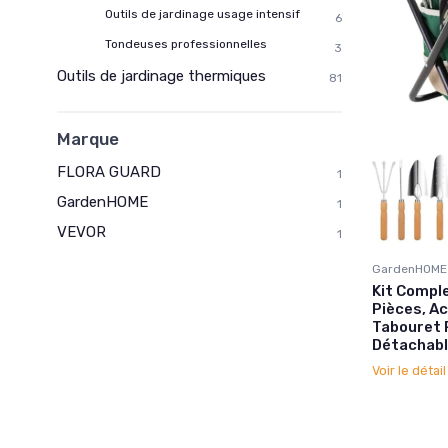
Outils de jardinage usage intensif
6
Tondeuses professionnelles
3
Outils de jardinage thermiques
81
Marque
FLORA GUARD
1
GardenHOME
1
VEVOR
1
GardenHOME
Kit Comple
Pièces, Ac
Tabouret P
Détachabl
Voir le détai