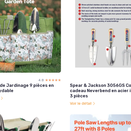
4.8
☆☆☆☆☆
★★★★★
de Jardinage 9 pièces en
Spear & Jackson 3056GS Co
xydable
cadeau Neverbend en acier 
3 pièces
l
Voir le détail