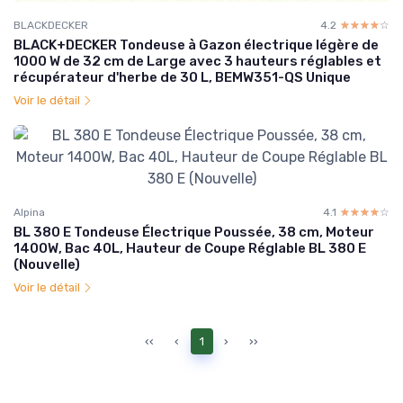
BLACKDECKER
4.2
☆☆☆☆☆
★★★★★
BLACK+DECKER Tondeuse à Gazon électrique légère de
1000 W de 32 cm de Large avec 3 hauteurs réglables et
récupérateur d'herbe de 30 L, BEMW351-QS Unique
Voir le détail
Alpina
4.1
☆☆☆☆☆
★★★★★
BL 380 E Tondeuse Électrique Poussée, 38 cm, Moteur
1400W, Bac 40L, Hauteur de Coupe Réglable BL 380 E
(Nouvelle)
Voir le détail
‹‹
‹
1
›
››