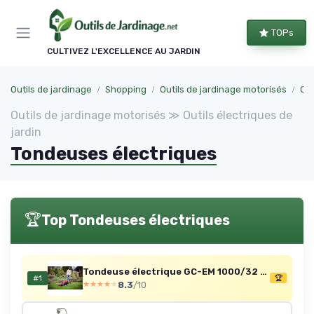
Panneau de gestion des cookies
TOPs
CULTIVEZ L'EXCELLENCE AU JARDIN
Outils de jardinage
Shopping
Outils de jardinage motorisés
Out
Outils de jardinage motorisés ≫ Outils électriques de
jardin
Tondeuses électriques
🏆
Top Tondeuses électriques
Tondeuse électrique GC-EM 1000/32 — 1000 W, 32 cm, bac 30 L
#1
🏆
8.3
/10
★★★★★
★★★★★