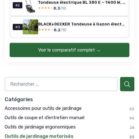
Tondeuse électrique BL 380 E — 1400 W, 38 cm, bac 40 L
#2
8.3
/10
★★★★★
★★★★★
BLACK+DECKER Tondeuse à Gazon électrique légère de 1000 W de 32 cm de Large avec 3 hauteurs réglables et récupérateur d'herbe de 30 L, BEMW351-QS Unique
#3
8.2
/10
★★★★★
★★★★★
Voir le comparatif complet →
Catégories
Accessoires pour outils de jardinage
53
Outils de coupe et d’entretien manuel
90
Outils de jardinage ergonomiques
26
Outils de jardinage motorisés
23