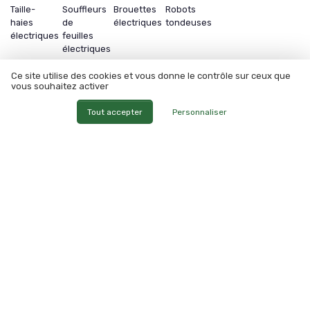
Taille-
Souffleurs
Brouettes
Robots
haies
de
électriques
tondeuses
électriques
feuilles
électriques
Ce site utilise des cookies et vous donne le contrôle sur ceux que
vous souhaitez activer
Les articles par date
Tout accepter
Personnaliser
Janvier 2024
Février 2024
Mars 2024
Juillet 2024
Août 2024
Septembre 2024
Octobre 2024
Novembre 2024
Décembre 2024
Janvier 2025
Février 2025
Mars 2025
Avril 2025
Mai 2025
Juin 2025
Juillet 2025
Août 2025
Septembre 2025
Octobre 2025
Novembre 2025