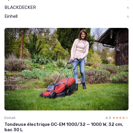
BLACKDECKER
1
Einhell
1
Einhell
4.3
☆☆☆☆☆
★★★★★
Tondeuse électrique GC-EM 1000/32 — 1000 W, 32 cm,
bac 30 L