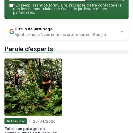
*
En remplissant ce formulaire, j’accepte d’être contacté(e) à
des fins commerciales par Outils de jardinage et ses
partenaires.
Outils de jardinage
Ajoutez-nous à vos sources préférées sur Google
Parole d'experts
•
28/04/2026
Interview
Faire son potager en