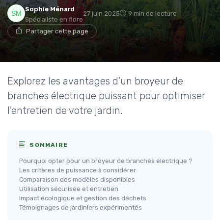
Sophie Ménard
27 juin 2025
9 min de lecture
Spécialiste en flore
Partager cette page
Explorez les avantages d'un broyeur de
branches électrique puissant pour optimiser
l'entretien de votre jardin.
SOMMAIRE
Pourquoi opter pour un broyeur de branches électrique ?
Les critères de puissance à considérer
Comparaison des modèles disponibles
Utilisation sécurisée et entretien
Impact écologique et gestion des déchets
Témoignages de jardiniers expérimentés