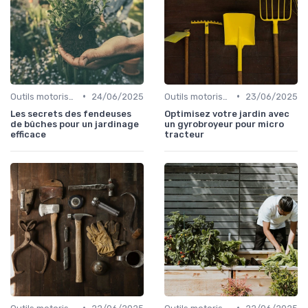
•
•
Outils motorisés
24/06/2025
Outils motorisés
23/06/2025
Les secrets des fendeuses
Optimisez votre jardin avec
de bûches pour un jardinage
un gyrobroyeur pour micro
efficace
tracteur
•
•