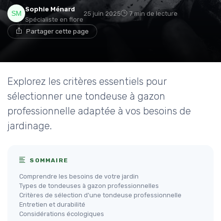
Sophie Ménard
25 juin 2025
7 min de lecture
Spécialiste en flore
Partager cette page
Explorez les critères essentiels pour
sélectionner une tondeuse à gazon
professionnelle adaptée à vos besoins de
jardinage.
SOMMAIRE
Comprendre les besoins de votre jardin
Types de tondeuses à gazon professionnelles
Critères de sélection d'une tondeuse professionnelle
Entretien et durabilité
Considérations écologiques