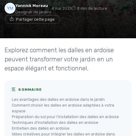
Yannick Moreau
4 mai 2025
8 min de lecture
Designer de jardins
Partager cette page
Explorez comment les dalles en ardoise
peuvent transformer votre jardin en un
espace élégant et fonctionnel.
SOMMAIRE
Les avantages des dalles en ardoise dans le jardin
Comment choisir les dalles en ardoise adaptées à votre
espace
Préparation du sol pour l'installation des dalles en ardoise
Techniques d'installation des dalles en ardoise
Entretien des dalles en ardoise
Idées créatives pour intégrer les dalles en ardoise dans