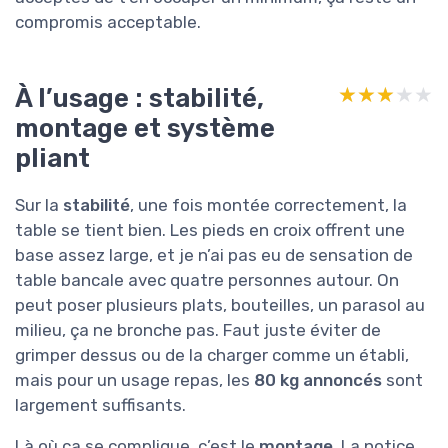
compromis acceptable.
À l’usage : stabilité,
★★★★★
★★★★★
montage et système
pliant
Sur la
stabilité
, une fois montée correctement, la
table se tient bien. Les pieds en croix offrent une
base assez large, et je n’ai pas eu de sensation de
table bancale avec quatre personnes autour. On
peut poser plusieurs plats, bouteilles, un parasol au
milieu, ça ne bronche pas. Faut juste éviter de
grimper dessus ou de la charger comme un établi,
mais pour un usage repas, les
80 kg annoncés
sont
largement suffisants.
Là où ça se complique, c’est le
montage
. La notice