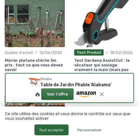
•
•
Guides d'achat
12/06/2025
18/02/2026
Test Produit
Mûrier platane stérile 3m
Test Gardena AssistCut : le
prix : tout ce que vous devez
sécateur qui soulage
savoir
vraiment la main (mais pas
parfait)
Deuba
★★★★★
★★★★★
Table de Jardin Pliable 'Alabama'
🔥
Voir l'offre
Ce site utilise des cookies et vous donne le contrôle sur ceux que
vous souhaitez activer
Tout accepter
Personnaliser