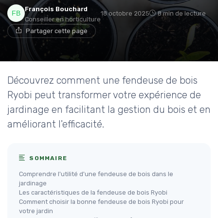
François Bouchard
18 octobre 2025
8 min de lecture
Conseiller en horticulture
Partager cette page
Découvrez comment une fendeuse de bois
Ryobi peut transformer votre expérience de
jardinage en facilitant la gestion du bois et en
améliorant l'efficacité.
SOMMAIRE
Comprendre l'utilité d'une fendeuse de bois dans le
jardinage
Les caractéristiques de la fendeuse de bois Ryobi
Comment choisir la bonne fendeuse de bois Ryobi pour
votre jardin