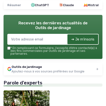
Résumer
ChatGPT
Claude
Mistral
Recevez les dernières actualités de
Outils de jardinage
➔ Je m'inscris
*
En remplissant ce formulaire, j’accepte d’être contacté(e) à
des fins commerciales par Outils de jardinage et ses
partenaires.
Outils de jardinage
Ajoutez-nous à vos sources préférées sur Google
Parole d'experts