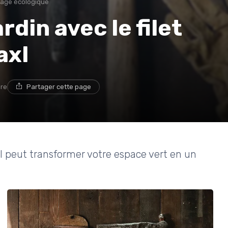
inage écologique
rdin avec le filet
axl
ure
Partager cette page
l peut transformer votre espace vert en un