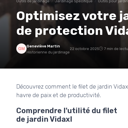
Outils de jardinage
Jardinage Spécifique
Outils pour jard
Optimisez votre ja
de protection Vid
Geneviève Martin
22 octobre 2025
7 min de lect
Historienne du jardinage
Découvrez comment le filet de jardin Vidax
havre de paix et de productivité.
Comprendre l'utilité du filet
de jardin Vidaxl