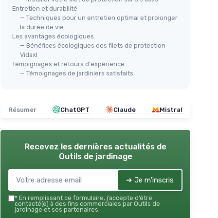
Entretien et durabilité
— Techniques pour un entretien optimal et prolonger
la durée de vie
Les avantages écologiques
— Bénéfices écologiques des filets de protection
Vidaxl
Témoignages et retours d'expérience
— Témoignages de jardiniers satisfaits
Résumer
ChatGPT
Claude
Mistral
Recevez les dernières actualités de
Outils de jardinage
➔ Je m'inscris
*
En remplissant ce formulaire, j’accepte d’être
contacté(e) à des fins commerciales par Outils de
jardinage et ses partenaires.