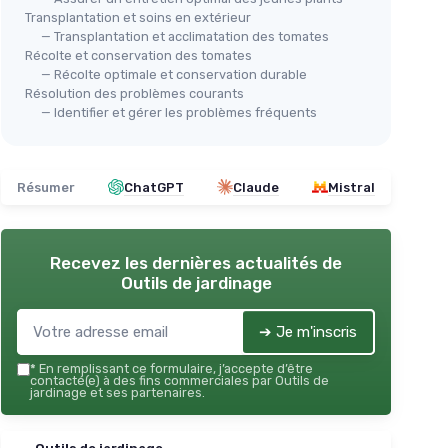
Transplantation et soins en extérieur
— Transplantation et acclimatation des tomates
Récolte et conservation des tomates
— Récolte optimale et conservation durable
Résolution des problèmes courants
— Identifier et gérer les problèmes fréquents
Résumer
ChatGPT
Claude
Mistral
Recevez les dernières actualités de
Outils de jardinage
➔ Je m'inscris
*
En remplissant ce formulaire, j’accepte d’être
contacté(e) à des fins commerciales par Outils de
jardinage et ses partenaires.