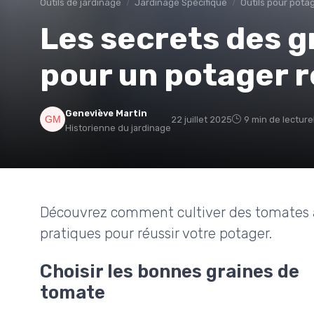
Outils de jardinage
Jardinage Spécifique
Outils pour pota
Les secrets des g
pour un potager r
Geneviève Martin
22 juillet 2025
9 min de lecture
Historienne du jardinage
Découvrez comment cultiver des tomates à 
pratiques pour réussir votre potager.
Choisir les bonnes graines de
tomate