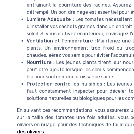
entraînant la pourriture des racines. Assurez
détrempé. Un bon drainage est essentiel pour év
Lumière Adequate :
Les tomates nécessitent 
d'installer vos sachets graines dans un endroit
soleil. Si vous cultivez en intérieur, envisagez 
Ventilation et Température :
Maintenez une t
plants. Un environnement trop froid ou tro
chaudes, aérez vos semis pour éviter l'accumul
Nourriture :
Les jeunes plants tirent leur nourr
peut être ajouté lorsque les semis commencent
bio pour soutenir une croissance saine.
Protection contre les nuisibles :
Les jeunes t
faut constamment inspecter pour déceler tout
solutions naturelles ou biologiques pour les co
En suivant ces recommandations, vous assurerez un
sur la taille des tomates une fois adultes, vous pou
oliviers en nuage' pour des techniques de taille q
des oliviers
.