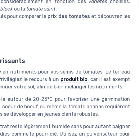
r considérablement en fonction des
varietes
choisies,
 black
ou la
tomate saint
.
isés pour comparer le
prix des tomates
et découvrez les
orissants
e en nutriments pour vos semis de tomates. Le terreau
rivilégiez le recours à un
produit bio
, car il est exempt
muer votre sol, afin de bien mélanger les nutriments.
-la autour de 20-25°C pour favoriser une germination
e, coeur de boeuf ou même la tomate ananas requièrent
 se développer en jeunes plants robustes.
ubstrat reste légèrement humide sans pour autant baigner
ies comme le pourridié. Utilisez un pulvérisateur pour