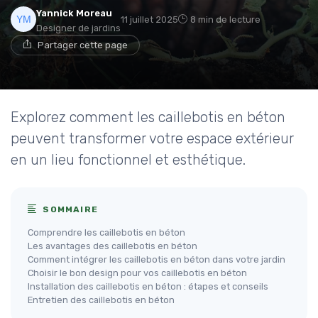
Yannick Moreau
11 juillet 2025
8 min de lecture
Designer de jardins
Partager cette page
Explorez comment les caillebotis en béton
peuvent transformer votre espace extérieur
en un lieu fonctionnel et esthétique.
SOMMAIRE
Comprendre les caillebotis en béton
Les avantages des caillebotis en béton
Comment intégrer les caillebotis en béton dans votre jardin
Choisir le bon design pour vos caillebotis en béton
Installation des caillebotis en béton : étapes et conseils
Entretien des caillebotis en béton