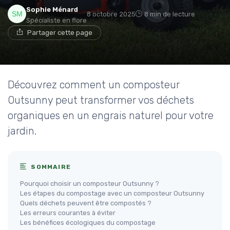
Sophie Ménard
8 octobre 2025
8 min de lecture
Spécialiste en flore
Partager cette page
Découvrez comment un composteur
Outsunny peut transformer vos déchets
organiques en un engrais naturel pour votre
jardin.
SOMMAIRE
Pourquoi choisir un composteur Outsunny ?
Les étapes du compostage avec un composteur Outsunny
Quels déchets peuvent être compostés ?
Les erreurs courantes à éviter
Les bénéfices écologiques du compostage