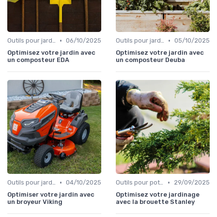
•
•
Outils pour jardinage écologique
06/10/2025
Outils pour jardinage écologique
05/10/2025
Optimisez votre jardin avec
Optimisez votre jardin avec
un composteur EDA
un composteur Deuba
•
•
Outils pour jardinage écologique
04/10/2025
Outils pour potagers
29/09/2025
Optimiser votre jardin avec
Optimisez votre jardinage
un broyeur Viking
avec la brouette Stanley