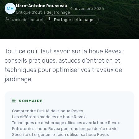
Marc-Antoine Rousseau
4 novembre 2025
Critique d'outils de jardinage
14 min de lecture
Partager cette page
Tout ce qu’il faut savoir sur la houe Revex :
conseils pratiques, astuces d’entretien et
techniques pour optimiser vos travaux de
jardinage.
SOMMAIRE
Comprendre l’utilité de la houe Revex
Les différents modèles de houe Revex
Techniques de désherbage efficaces avec la houe Revex
Entretenir sa houe Revex pour une longue durée de vie
Sécurité et ergonomie : bien utiliser sa houe Revex