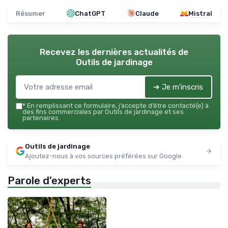
Résumer
ChatGPT
Claude
Mistral
Recevez les dernières actualités de
Outils de jardinage
➔ Je m'inscris
*
En remplissant ce formulaire, j’accepte d’être contacté(e) à
des fins commerciales par Outils de jardinage et ses
partenaires.
Outils de jardinage
Ajoutez-nous à vos sources préférées sur Google
Parole d'experts