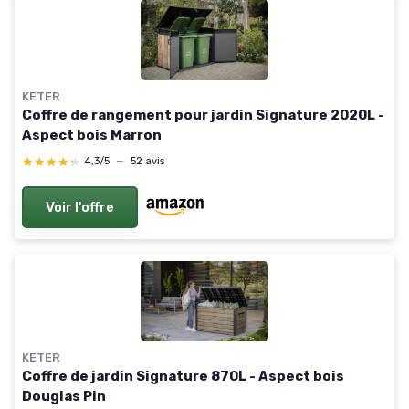
KETER
Coffre de rangement pour jardin Signature 2020L -
Aspect bois Marron
★★★★★
★★★★★
4,3/5
—
52 avis
Voir l'offre
KETER
Coffre de jardin Signature 870L - Aspect bois
Douglas Pin