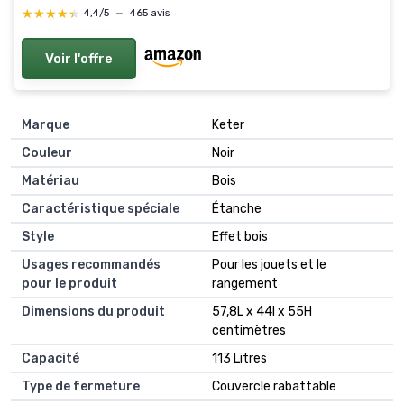
★★★★★
★★★★★
4,4/5
—
465 avis
Voir l'offre
Marque
Keter
Couleur
Noir
Matériau
Bois
Caractéristique spéciale
Étanche
Style
Effet bois
Usages recommandés
Pour les jouets et le
pour le produit
rangement
Dimensions du produit
57,8L x 44l x 55H
centimètres
Capacité
113 Litres
Type de fermeture
Couvercle rabattable