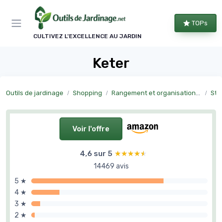
Panneau de gestion des cookies
TOPs
CULTIVEZ L'EXCELLENCE AU JARDIN
Keter
Outils de jardinage
Shopping
Rangement et organisation du jardin
Sto
Voir l'offre
4,6 sur 5
★★★★★
★★★★★
14469 avis
5 ★
4 ★
3 ★
2 ★